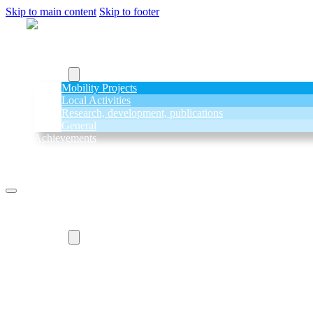
Skip to main content
Skip to footer
Home
About Us
Projects
Mobility Projects
Local Activities
Research, development, publications
General
Achievements
News
Contact Us
Home
About Us
Projects
Mobility Projects
Local Activities
Research, development, publications
General
Achievements