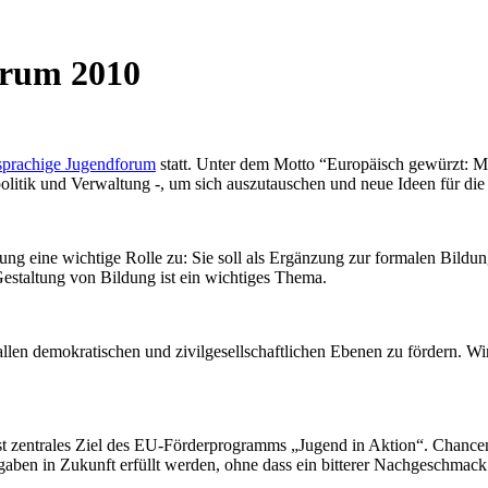
orum 2010
sprachige Jugendforum
statt. Unter dem Motto “Europäisch gewürzt: Mi
ndpolitik und Verwaltung -, um sich auszutauschen und neue Ideen für d
ng eine wichtige Rolle zu: Sie soll als Ergänzung zur formalen Bildu
estaltung von Bildung ist ein wichtiges Thema.
f allen demokratischen und zivilgesellschaftlichen Ebenen zu fördern. 
zentrales Ziel des EU-Förderprogramms „Jugend in Aktion“. Chancengle
ben in Zukunft erfüllt werden, ohne dass ein bitterer Nachgeschmack bl